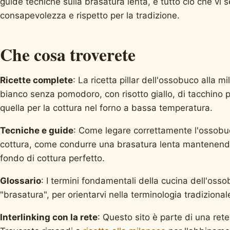
guide tecniche sulla brasatura lenta, e tutto ciò che vi
consapevolezza e rispetto per la tradizione.
Che cosa troverete
Ricette complete
: La ricetta pillar dell'ossobuco alla m
bianco senza pomodoro, con risotto giallo, di tacchino p
quella per la cottura nel forno a bassa temperatura.
Tecniche e guide
: Come legare correttamente l'ossobuco
cottura, come condurre una brasatura lenta mantenendo
fondo di cottura perfetto.
Glossario
: I termini fondamentali della cucina dell'osso
"brasatura", per orientarvi nella terminologia tradizional
Interlinking con la rete
: Questo sito è parte di una rete