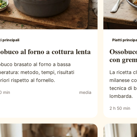
ti principali
Piatti principa
obuco al forno a cottura lenta
Ossobuco 
con gre
buco brasato al forno a bassa
eratura: metodo, tempi, risultati
La ricetta c
iori rispetto al fornello.
milanese co
tecnica di b
0 min
media
lombarda.
2 h 50 min