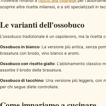
Troverete rimandi a
risotto alla milanese
per l'abbiname
scoprire altre ricette milanesi, e a siti specializzati in te
Le varianti dell'ossobuco
L'ossobuco tradizionale è un capolavoro, ma la ricetta c
Ossobuco in bianco
: La versione più antica, senza po
brasatura con brodo, vino bianco e aromi.
Ossobuco con risotto giallo
: L'abbinamento classico mi
assorbe il brodo della brasatura.
Ossobuco di tacchino
: Una versione più leggera, con 
per chi segue diete controllate.
Come impariamo a cucinare