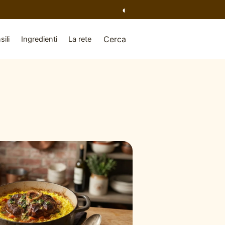
◐
Cerca
sili
Ingredienti
La rete