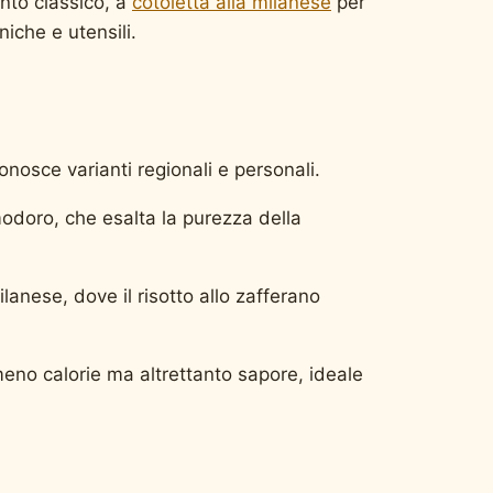
nto classico, a
cotoletta alla milanese
per
cniche e utensili.
onosce varianti regionali e personali.
modoro, che esalta la purezza della
lanese, dove il risotto allo zafferano
meno calorie ma altrettanto sapore, ideale