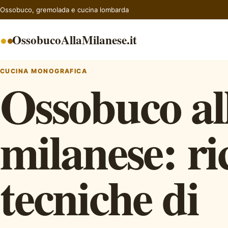
Ossobuco, gremolada e cucina lombarda
●
OssobucoAllaMilanese.it
CUCINA MONOGRAFICA
Ossobuco al
milanese: ric
tecniche di